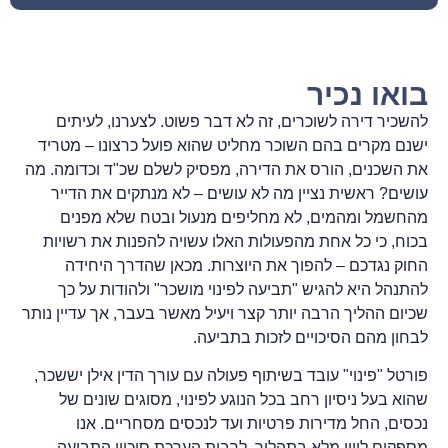
בואו נכיר
להשכיר דירה לשוכרים, זה לא דבר פשוט. לצערנו, לעיתים
ישנם מקרים בהם השוכר מחליט שהוא פועל כרצונו – מטריד
את השכנים, הורס את הדירה, מפסיק לשלם שכ"ד וכדומה. מה
עושים? ראשית נציין מה לא עושים – לא מנתקים את הדייר
מהחשמל ומהמים, לא מחליפים מנעול ובטח שלא מפנים
בכוח, כי כל אחת מהפעולות האלו עשויה להפנות את רשויות
החוק נגדכם – להפוך את היוצרות. מכאן שהדרך היחידה
להתנהל היא להגיש "תביעה לפינוי מושכר" ולהודות על כך
שכיום ההליך הרבה יותר קצר ויעיל מאשר בעבר, אך עדיין נותר
לבחון מהם הסיכויים לזכות בתביעה.
פורטל "פינוי" עובד בשיתוף פעולה עם עורך הדין אילן יששכר,
שהוא בעל ניסיון רחב בכל הנוגע לפינוי, מסוגים שונים של
נכסים, החל מדירות פרטיות ועד לנכסים מסחריים. אנו
מספקים ליווי מלא בתהליך, לרבות הערכת סיכויי התביעה